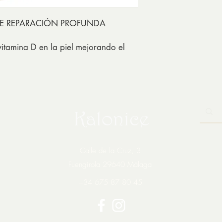
DE REPARACIÓN PROFUNDA
vitamina D en la piel mejorando el
Kalonice
Calle de la Cruz, 3
Fuengirola 29640 Málaga
+34 675 87 80 45