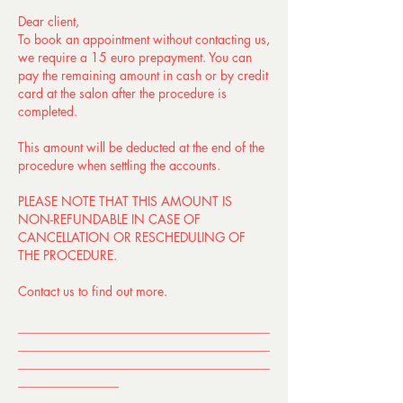
Dear client,
To book an appointment without contacting us,
we require a 15 euro prepayment. You can
pay the remaining amount in cash or by credit
card at the salon after the procedure is
completed.
This amount will be deducted at the end of the
procedure when settling the accounts.
PLEASE NOTE THAT THIS AMOUNT IS
NON-REFUNDABLE IN CASE OF
CANCELLATION OR RESCHEDULING OF
THE PROCEDURE.
Contact us to find out more.
________________________________________
________________________________________
________________________________________
________________