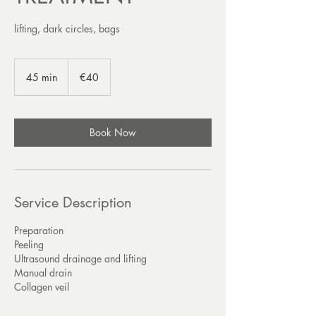
lifting, dark circles, bags
40
euros
45 min
4
€40
5
m
i
n
Book Now
Service Description
Preparation
Peeling
Ultrasound drainage and lifting
Manual drain
Collagen veil
______________________