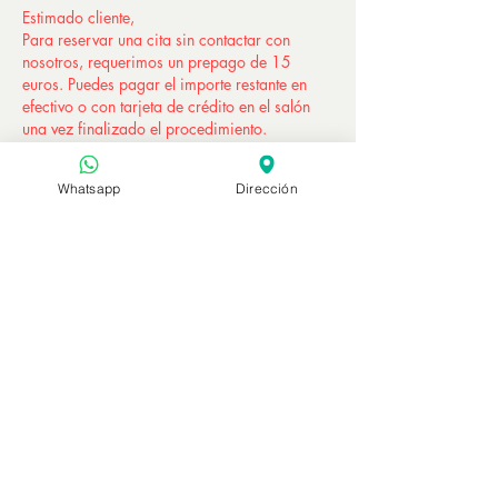
Estimado cliente,
Para reservar una cita sin contactar con
nosotros, requerimos un prepago de 15
euros. Puedes pagar el importe restante en
efectivo o con tarjeta de crédito en el salón
una vez finalizado el procedimiento.
Este importe se descontará al final del
Whatsapp
Dirección
procedimiento a la hora de liquidar las
cuentas.
TENGA EN CUENTA QUE ESTE IMPORTE
NO ES REEMBOLSABLE EN CASO DE
CANCELACIÓN O REPROGRAMACIÓN DEL
TRÁMITE.
Contáctanos para saber más.