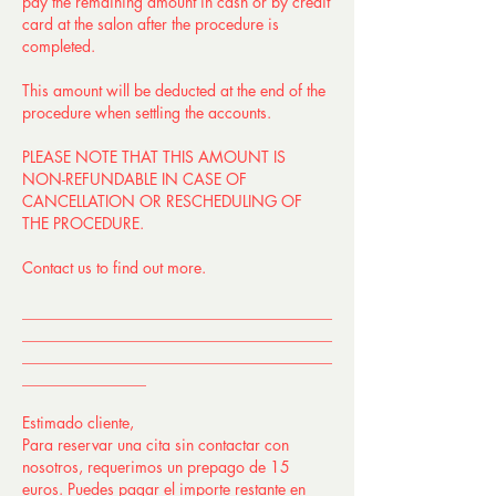
pay the remaining amount in cash or by credit
card at the salon after the procedure is
completed.
This amount will be deducted at the end of the
procedure when settling the accounts.
PLEASE NOTE THAT THIS AMOUNT IS
NON-REFUNDABLE IN CASE OF
CANCELLATION OR RESCHEDULING OF
THE PROCEDURE.
Contact us to find out more.
________________________________________
________________________________________
________________________________________
________________
Estimado cliente,
Para reservar una cita sin contactar con
nosotros, requerimos un prepago de 15
euros. Puedes pagar el importe restante en