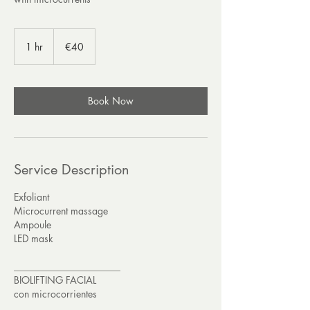
40
euros
1 hr
1
€40
h
Book Now
Service Description
Exfoliant
Microcurrent massage
Ampoule
LED mask
______________________
BIOLIFTING FACIAL
con microcorrientes