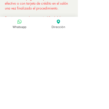
efectivo o con tarjeta de crédito en el salón
una vez finalizado el procedimiento.
Este importe se descontará al final del
procedimiento a la hora de liquidar las
Whatsapp
Dirección
cuentas.
TENGA EN CUENTA QUE ESTE IMPORTE
NO ES REEMBOLSABLE EN CASO DE
CANCELACIÓN O REPROGRAMACIÓN DEL
TRÁMITE.
Contáctanos para saber más.
Kalonice