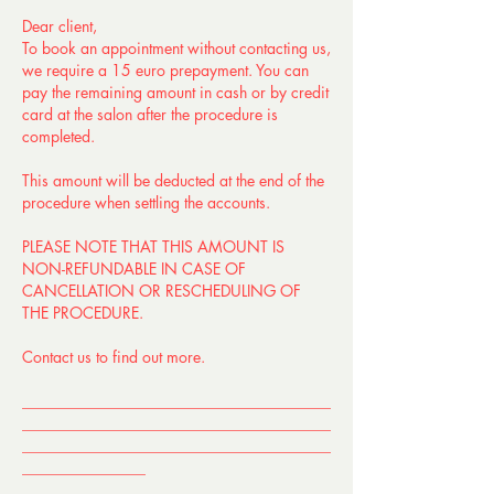
Dear client,
To book an appointment without contacting us,
we require a 15 euro prepayment. You can
pay the remaining amount in cash or by credit
card at the salon after the procedure is
completed.
This amount will be deducted at the end of the
procedure when settling the accounts.
PLEASE NOTE THAT THIS AMOUNT IS
NON-REFUNDABLE IN CASE OF
CANCELLATION OR RESCHEDULING OF
THE PROCEDURE.
Contact us to find out more.
________________________________________
________________________________________
________________________________________
________________