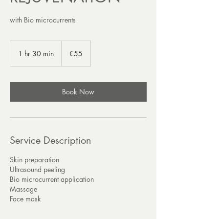
with Bio microcurrents
55
euros
1 hr 30 min
1
€55
h
3
0
m
Book Now
i
n
Service Description
Skin preparation
Ultrasound peeling
Bio microcurrent application
Massage
Face mask
______________________