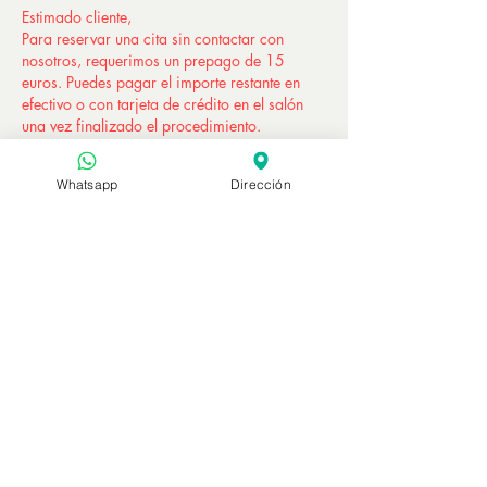
Estimado cliente,
Para reservar una cita sin contactar con
nosotros, requerimos un prepago de 15
euros. Puedes pagar el importe restante en
efectivo o con tarjeta de crédito en el salón
una vez finalizado el procedimiento.
Este importe se descontará al final del
Whatsapp
Dirección
procedimiento a la hora de liquidar las
cuentas.
TENGA EN CUENTA QUE ESTE IMPORTE
NO ES REEMBOLSABLE EN CASO DE
CANCELACIÓN O REPROGRAMACIÓN DEL
TRÁMITE.
Contáctanos para saber más.