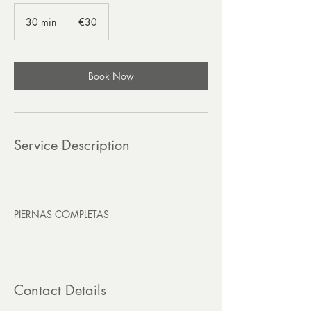
30
euros
30 min
3
€30
0
m
i
n
Book Now
Service Description
______________________
PIERNAS COMPLETAS
Contact Details