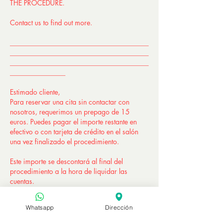
THE PROCEDURE.
Contact us to find out more.
________________________________________
________________________________________
________________________________________
________________
Estimado cliente,
Para reservar una cita sin contactar con
nosotros, requerimos un prepago de 15
euros. Puedes pagar el importe restante en
efectivo o con tarjeta de crédito en el salón
una vez finalizado el procedimiento.
Este importe se descontará al final del
procedimiento a la hora de liquidar las
cuentas.
TENGA EN CUENTA QUE ESTE IMPORTE
Whatsapp
Dirección
NO ES REEMBOLSABLE EN CASO DE
CANCELACIÓN O REPROGRAMACIÓN DEL