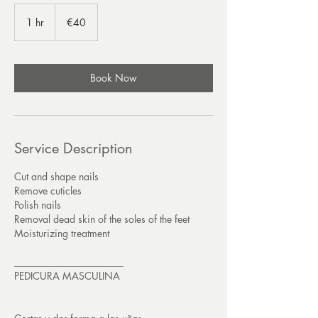
40
euros
1 hr
1
€40
h
Book Now
Service Description
Cut and shape nails
Remove cuticles
Polish nails
Removal dead skin of the soles of the feet
Moisturizing treatment
______________________
PEDICURA MASCULINA