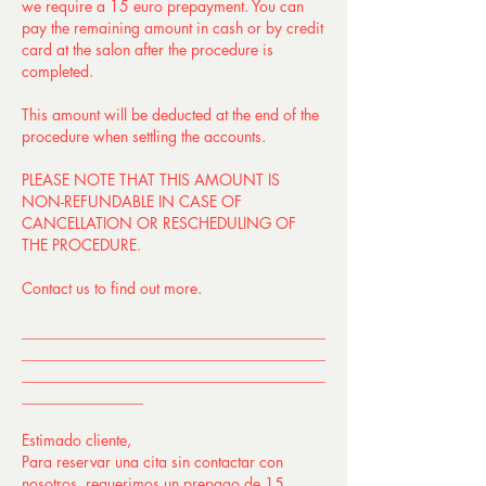
we require a 15 euro prepayment. You can
pay the remaining amount in cash or by credit
card at the salon after the procedure is
completed.
This amount will be deducted at the end of the
procedure when settling the accounts.
PLEASE NOTE THAT THIS AMOUNT IS
NON-REFUNDABLE IN CASE OF
CANCELLATION OR RESCHEDULING OF
THE PROCEDURE.
Contact us to find out more.
________________________________________
________________________________________
________________________________________
________________
Estimado cliente,
Para reservar una cita sin contactar con
nosotros, requerimos un prepago de 15