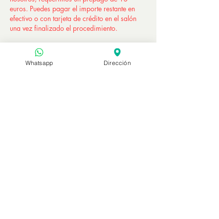
euros. Puedes pagar el importe restante en
efectivo o con tarjeta de crédito en el salón
una vez finalizado el procedimiento.
Este importe se descontará al final del
procedimiento a la hora de liquidar las
Whatsapp
Dirección
cuentas.
TENGA EN CUENTA QUE ESTE IMPORTE
NO ES REEMBOLSABLE EN CASO DE
CANCELACIÓN O REPROGRAMACIÓN DEL
TRÁMITE.
Contáctanos para saber más.
Kalonice